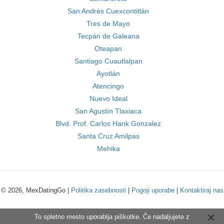
San Andrés Cuexcontitlán
Tres de Mayo
Tecpán de Galeana
Oteapan
Santiago Cuautlalpan
Ayotlán
Atencingo
Nuevo Ideal
San Agustín Tlaxiaca
Blvd. Prof. Carlos Hank Gonzalez
Santa Cruz Amilpas
Mehika
© 2026, MexDatingGo |
Politika zasebnosti
|
Pogoji uporabe
|
Kontaktiraj nas
To spletno mesto uporablja piškotke. Če nadaljujete z