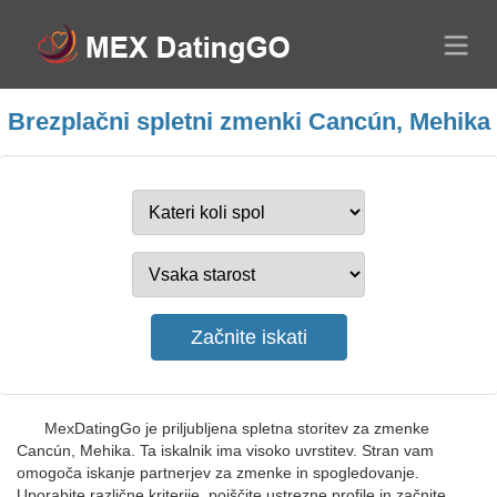
Brezplačni spletni zmenki Cancún, Mehika
MexDatingGo je priljubljena spletna storitev za zmenke
Cancún, Mehika. Ta iskalnik ima visoko uvrstitev. Stran vam
omogoča iskanje partnerjev za zmenke in spogledovanje.
Uporabite različne kriterije, poiščite ustrezne profile in začnite