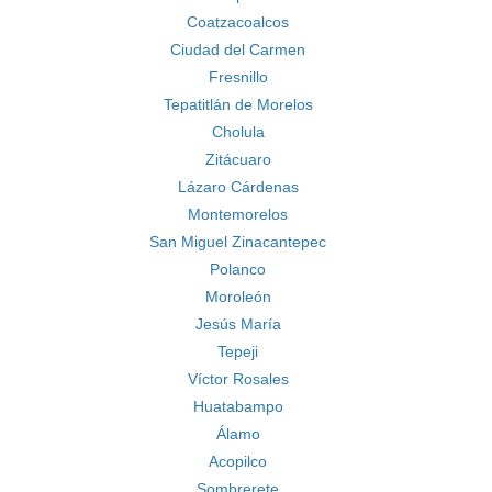
Coatzacoalcos
Ciudad del Carmen
Fresnillo
Tepatitlán de Morelos
Cholula
Zitácuaro
Lázaro Cárdenas
Montemorelos
San Miguel Zinacantepec
Polanco
Moroleón
Jesús María
Tepeji
Víctor Rosales
Huatabampo
Álamo
Acopilco
Sombrerete