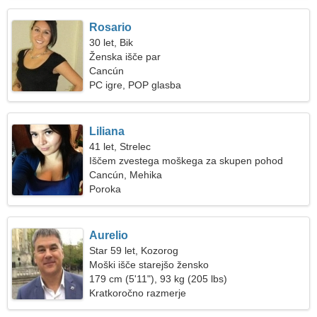
Rosario
30 let, Bik
Ženska išče par
Cancún
PC igre, POP glasba
Liliana
41 let, Strelec
Iščem zvestega moškega za skupen pohod
Cancún, Mehika
Poroka
Aurelio
Star 59 let, Kozorog
Moški išče starejšo žensko
179 cm (5'11"), 93 kg (205 lbs)
Kratkoročno razmerje