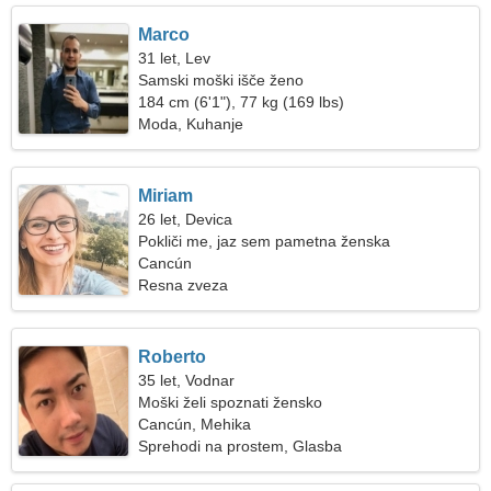
Marco
31 let, Lev
Samski moški išče ženo
184 cm (6'1"), 77 kg (169 lbs)
Moda, Kuhanje
Miriam
26 let, Devica
Pokliči me, jaz sem pametna ženska
Cancún
Resna zveza
Roberto
35 let, Vodnar
Moški želi spoznati žensko
Cancún, Mehika
Sprehodi na prostem, Glasba