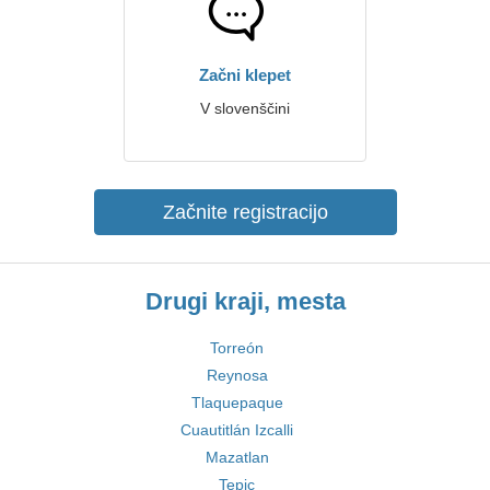
Začni klepet
V slovenščini
Začnite registracijo
Drugi kraji, mesta
Torreón
Reynosa
Tlaquepaque
Cuautitlán Izcalli
Mazatlan
Tepic