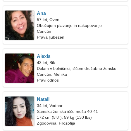
Ana
57 let, Oven
Obožujem plavanje in nakupovanje
Cancún
Prava ljubezen
Alexis
43 let, Bik
Delam v bolnišnici, iščem družabno žensko
Cancún, Mehika
Pravi odnos
Natali
34 let, Vodnar
Samska ženska išče moža 40-41
172 cm (5'8"), 59 kg (130 lbs)
Zgodovina, Filozofija