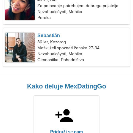
Za potovanje potrebujem dobrega prijatelja
Nezahualcóyotl, Mehika
Poroka
Sebastián
36 let, Kozorog
Moški želi spoznati žensko 27-34
Nezahualcóyotl, Mehika
Gimnastika, Pohodništvo
Kako deluje MexDatingGo
Pridruži se nam