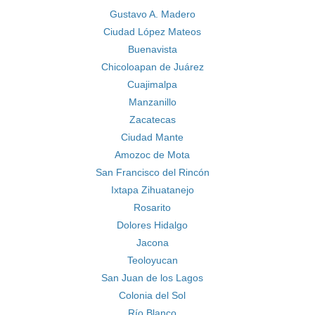
Gustavo A. Madero
Ciudad López Mateos
Buenavista
Chicoloapan de Juárez
Cuajimalpa
Manzanillo
Zacatecas
Ciudad Mante
Amozoc de Mota
San Francisco del Rincón
Ixtapa Zihuatanejo
Rosarito
Dolores Hidalgo
Jacona
Teoloyucan
San Juan de los Lagos
Colonia del Sol
Río Blanco