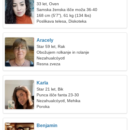
33 let, Oven
Samska ženska išče moža 36-40
168 cm (5'7"), 61 kg (134 lbs)
Poslikava telesa, Diskoteka
Aracely
Star 59 let, Rak
Obožujem rolkanje in rolanje
Nezahualcóyotl
Resna zveza
Karla
Star 21 let, Bik
Punca išče fanta 23-30
Nezahualcóyotl, Mehika
Poroka
Benjamin