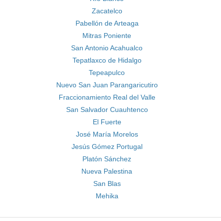
Zacatelco
Pabellón de Arteaga
Mitras Poniente
San Antonio Acahualco
Tepatlaxco de Hidalgo
Tepeapulco
Nuevo San Juan Parangaricutiro
Fraccionamiento Real del Valle
San Salvador Cuauhtenco
El Fuerte
José María Morelos
Jesús Gómez Portugal
Platón Sánchez
Nueva Palestina
San Blas
Mehika