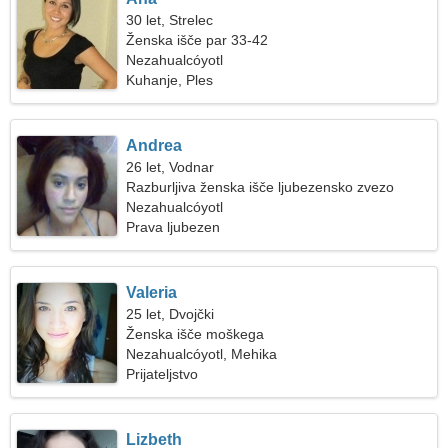
30 let, Strelec
Ženska išče par 33-42
Nezahualcóyotl
Kuhanje, Ples
Andrea
26 let, Vodnar
Razburljiva ženska išče ljubezensko zvezo
Nezahualcóyotl
Prava ljubezen
Valeria
25 let, Dvojčki
Ženska išče moškega
Nezahualcóyotl, Mehika
Prijateljstvo
Lizbeth