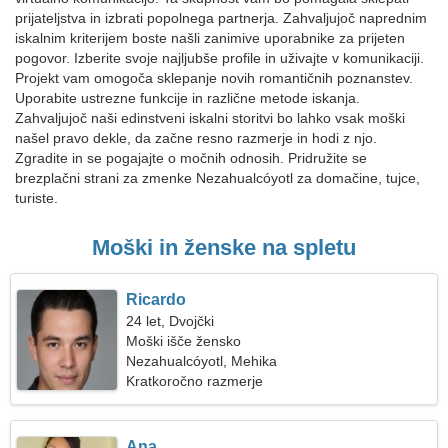
prijateljstva in izbrati popolnega partnerja. Zahvaljujoč naprednim
iskalnim kriterijem boste našli zanimive uporabnike za prijeten
pogovor. Izberite svoje najljubše profile in uživajte v komunikaciji.
Projekt vam omogoča sklepanje novih romantičnih poznanstev.
Uporabite ustrezne funkcije in različne metode iskanja.
Zahvaljujoč naši edinstveni iskalni storitvi bo lahko vsak moški
našel pravo dekle, da začne resno razmerje in hodi z njo.
Zgradite in se pogajajte o močnih odnosih. Pridružite se
brezplačni strani za zmenke Nezahualcóyotl za domačine, tujce,
turiste.
Moški in ženske na spletu
Ricardo
24 let, Dvojčki
Moški išče žensko
Nezahualcóyotl, Mehika
Kratkoročno razmerje
Ana