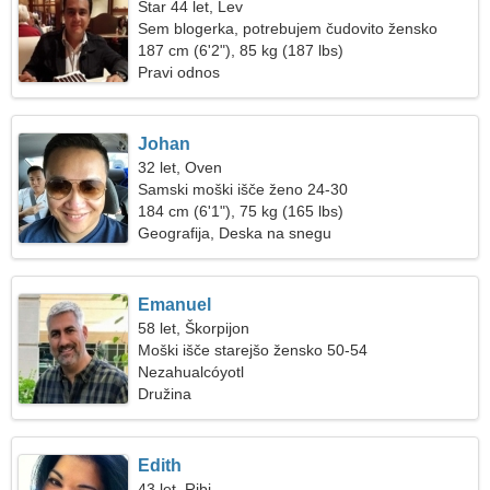
Star 44 let, Lev
Sem blogerka, potrebujem čudovito žensko
187 cm (6'2"), 85 kg (187 lbs)
Pravi odnos
Johan
32 let, Oven
Samski moški išče ženo 24-30
184 cm (6'1"), 75 kg (165 lbs)
Geografija, Deska na snegu
Emanuel
58 let, Škorpijon
Moški išče starejšo žensko 50-54
Nezahualcóyotl
Družina
Edith
43 let, Ribi