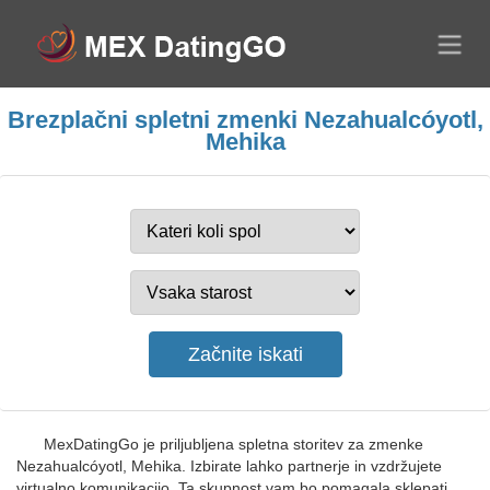
Brezplačni spletni zmenki Nezahualcóyotl,
Mehika
MexDatingGo je priljubljena spletna storitev za zmenke
Nezahualcóyotl, Mehika. Izbirate lahko partnerje in vzdržujete
virtualno komunikacijo. Ta skupnost vam bo pomagala sklepati