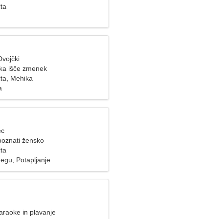
lta
Dvojčki
ka išče zmenek
Alta, Mehika
a
ec
poznati žensko
lta
egu, Potapljanje
raoke in plavanje