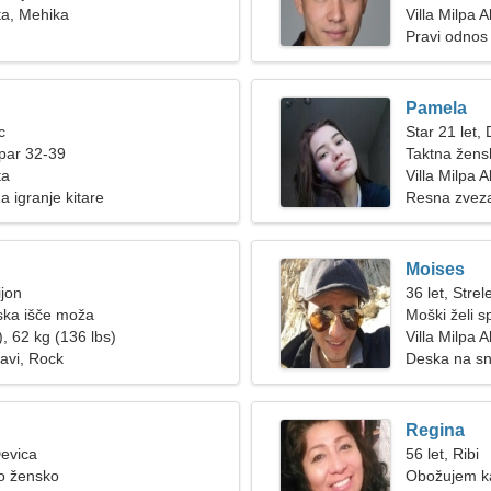
lta, Mehika
Villa Milpa A
Pravi odnos
Pamela
c
Star 21 let, 
par 32-39
Taktna žens
ta
Villa Milpa 
a igranje kitare
Resna zvez
Moises
ijon
36 let, Strel
ka išče moža
Moški želi s
, 62 kg (136 lbs)
Villa Milpa A
ravi, Rock
Deska na sn
Regina
Devica
56 let, Ribi
o žensko
Obožujem ka