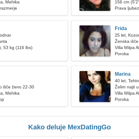
lta, Mehika
156 cm (5'2"
 razmerje
Prava ljube
Frida
Vodnar
25 let, Kozo
anta
Ženska išč
, 53 kg (116 lbs)
Villa Milpa A
Poroka
Marina
40 let, Tehtn
i išče ženo 22-30
Želim najti 
lta, Mehika
Villa Milpa 
hop
Poroka
Kako deluje MexDatingGo