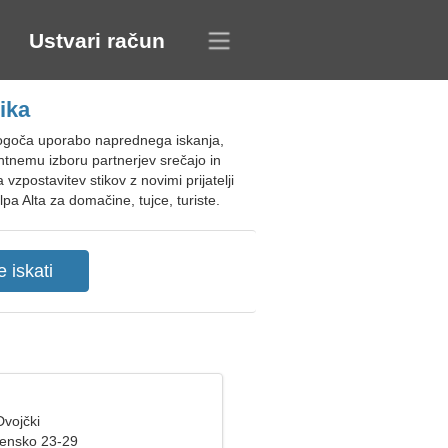
Ustvari račun
ika
omogoča uporabo naprednega iskanja,
ntnemu izboru partnerjev srečajo in
zpostavitev stikov z novimi prijatelji
pa Alta za domačine, tujce, turiste.
Dvojčki
žensko 23-29