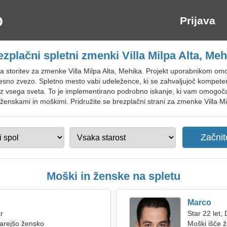
Prijava
ezplačni spletni zmenki Villa Milpa Alta, Meh
na storitev za zmenke Villa Milpa Alta, Mehika. Projekt uporabnikom 
resno zvezo. Spletno mesto vabi udeležence, ki se zahvaljujoč kompete
z vsega sveta. To je implementirano podrobno iskanje, ki vam omogoča v
enskami in moškimi. Pridružite se brezplačni strani za zmenke Villa Mil
Moški in ženske na spletu
Marco
r
Star 22 let, 
tarejšo žensko
Moški išče 