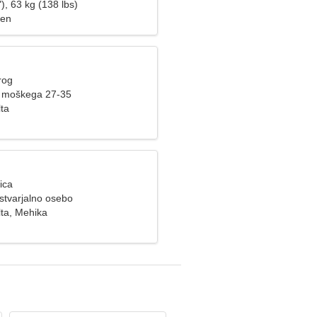
), 63 kg (138 lbs)
zen
rog
e moškega 27-35
lta
ica
ustvarjalno osebo
Alta, Mehika