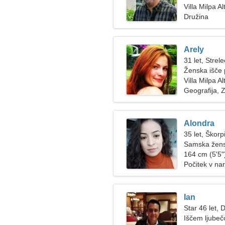
Villa Milpa A
Družina
Arely
31 let, Strele
Ženska išče 
Villa Milpa Al
Geografija, Z
Alondra
35 let, Škorp
Samska žens
164 cm (5'5")
Počitek v na
Ian
Star 46 let, 
Iščem ljubeč