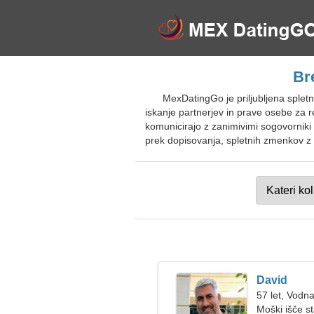
Br
MexDatingGo je priljubljena splet
iskanje partnerjev in prave osebe za 
komunicirajo z zanimivimi sogovorniki 
prek dopisovanja, spletnih zmenkov z ž
David
57 let, Vodna
Moški išče s