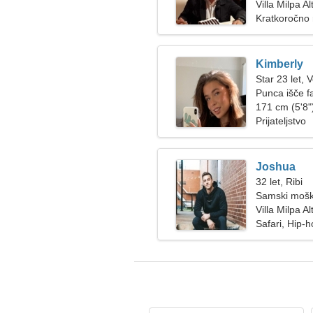
Villa Milpa A
Kratkoročno
Kimberly
Star 23 let, 
Punca išče f
171 cm (5'8")
Prijateljstvo
Joshua
32 let, Ribi
Samski mošk
Villa Milpa A
Safari, Hip-